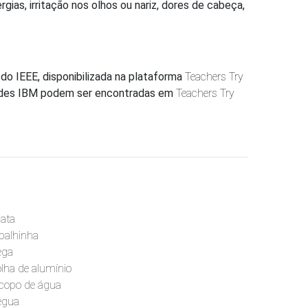
gias, irritação nos olhos ou nariz, dores de cabeça,
do IEEE, disponibilizada na plataforma
Teachers Try
idades IBM podem ser encontradas em
Teachers Try
lata
 palhinha
ega
olha de alumínio
 copo de água
égua