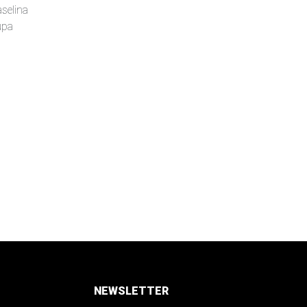
aselina
upa
NEWSLETTER