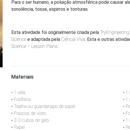
Para o ser humano, a poluição atmosférica pode causar aler
sonolência, tosse, espirros e tonturas.
Esta atividade foi originalmente criada pela
TryEngineering
Science
e adaptada pela
Ciência Viva
. Esta e outras ativ
Science – Lesson Plans
.
Materiais
• 1 vela
• 1 
• Fósforos
• 1
• Toalha ou guardanapo de papel
• P
• Frascos de vidro
• F
• 2-3 cubos de gelo
• 1
• Papel
• R