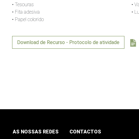
• Tesouras
• V
• Fita adesiva
• L
• Papel colorido
Download de Recurso - Protocolo de atividade
AS NOSSAS REDES
CONTACTOS