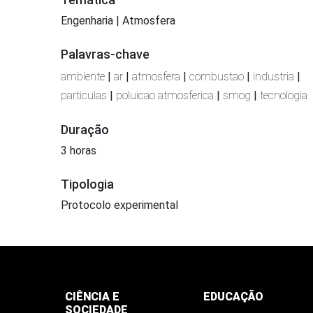
Engenharia | Atmosfera
Palavras-chave
ambiente
|
ar
|
atmosfera
|
combustao
|
industria
|
particulas
|
poluicao atmosferica
|
smog
|
tecnologia
Duração
3 horas
Tipologia
Protocolo experimental
CIÊNCIA E
EDUCAÇÃO
SOCIEDADE