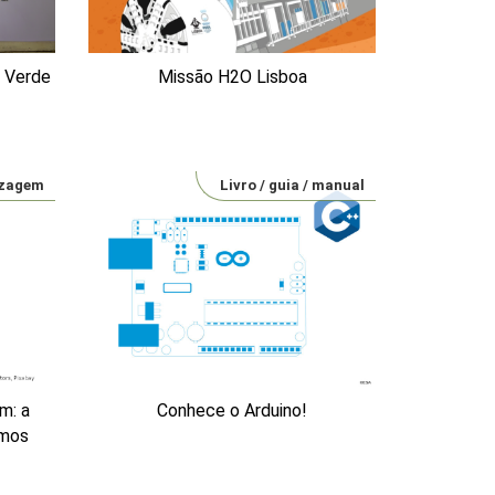
o Verde
Missão H2O Lisboa
izagem
Livro / guia / manual
m: a
Conhece o Arduino!
smos