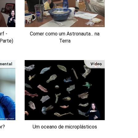
Comer como um Astronauta... na
rf -
Terra
 Parte)
mental
Vídeo
or?
Um oceano de microplásticos