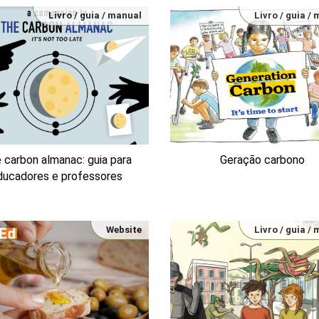
Livro / guia / manual
Livro / guia /
 carbon almanac: guia para
Geração carbono
ducadores e professores
Website
Livro / guia /