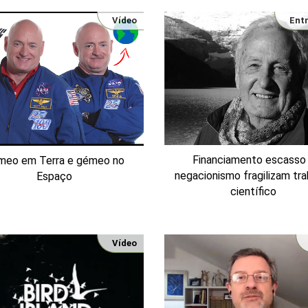
Vídeo
Ent
Financiamento escasso
meo em Terra e gémeo no
negacionismo fragilizam tra
Espaço
científico
Vídeo