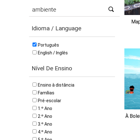
Map
Idioma / Language
Português
English / Inglês
Nível De Ensino
Ensino à distância
Famílias
Pré-escolar
1.º Ano
À Bole
2.º Ano
3.º Ano
4.º Ano
5.º Ano