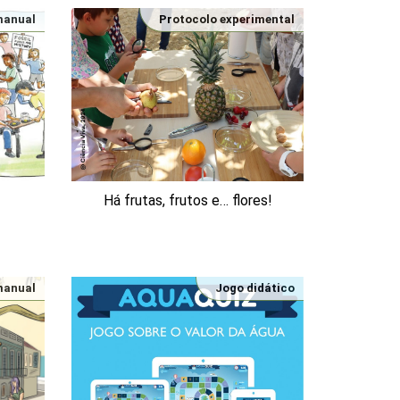
 manual
Protocolo experimental
Há frutas, frutos e… flores!
 manual
Jogo didático