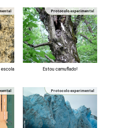
mental
Protocolo experimental
 escola
Estou camuflado!
mental
Protocolo experimental