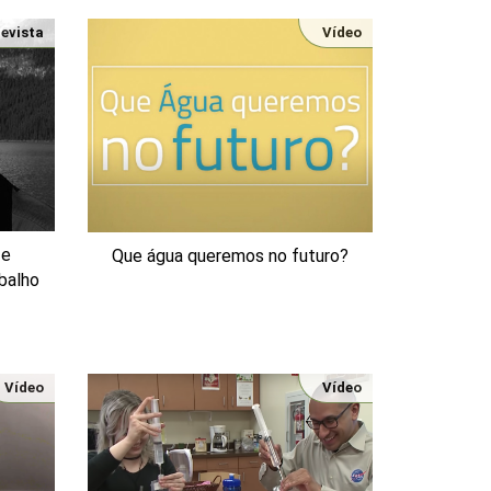
revista
Vídeo
 e
Que água queremos no futuro?
balho
Vídeo
Vídeo