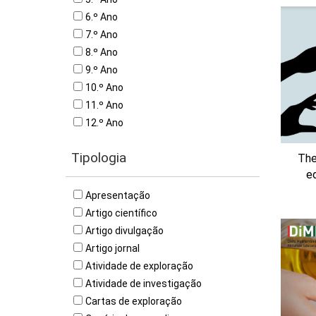
6.º Ano
7.º Ano
8.º Ano
9.º Ano
10.º Ano
11.º Ano
12.º Ano
Tipologia
The
e
Apresentação
Artigo científico
Artigo divulgação
Artigo jornal
Atividade de exploração
Atividade de investigação
Cartas de exploração