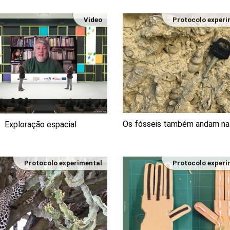
Vídeo
Protocolo experi
Os fósseis também andam na
Exploração espacial
Protocolo experimental
Protocolo experi