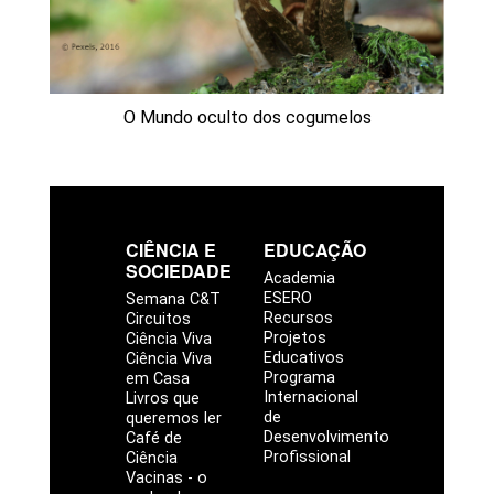
O Mundo oculto dos cogumelos
CIÊNCIA E
EDUCAÇÃO
SOCIEDADE
Academia
ESERO
Semana C&T
Recursos
Circuitos
Projetos
Ciência Viva
Educativos
Ciência Viva
Programa
em Casa
Internacional
Livros que
de
queremos ler
Desenvolvimento
Café de
Profissional
Ciência
Vacinas - o