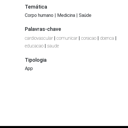
Temática
Corpo humano | Medicina | Saúde
Palavras-chave
cardiovascular
|
comunicar
|
coracao
|
doenca
|
educacao
|
saude
Tipologia
App