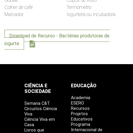
Gobelé
Copos de vidro
Colher de café
Termómetro
Marcador
Iogurteira ou incubadora
Download de Recurso - Bactérias produtoras de
iogurte
CIÊNCIA E
EDUCAÇÃO
SOCIEDADE
Academia
ESERO
Semana C&T
Recursos
Circuitos Ciência
Projetos
Viva
Educativos
Ciência Viva em
Programa
Casa
Internacional de
Livros que