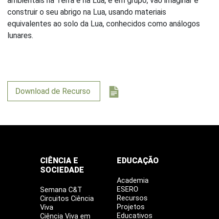
ambientais na Terra e na Lua, e em grupo, vão imaginar e
construir o seu abrigo na Lua, usando materiais
equivalentes ao solo da Lua, conhecidos como análogos
lunares.
Download de Recurso
CIÊNCIA E
EDUCAÇÃO
SOCIEDADE
Academia
ESERO
Semana C&T
Recursos
Circuitos Ciência
Projetos
Viva
Educativos
Ciência Viva em