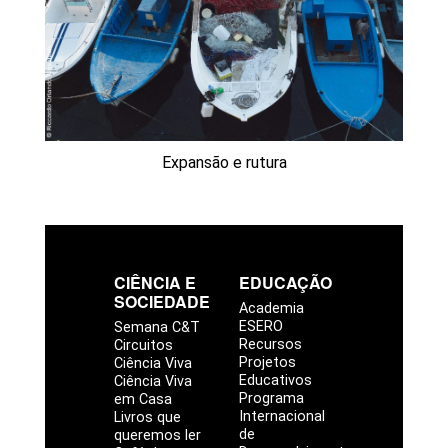
Expansão e rutura
CIÊNCIA E
EDUCAÇÃO
SOCIEDADE
Academia
ESERO
Semana C&T
Recursos
Circuitos
Projetos
Ciência Viva
Educativos
Ciência Viva
Programa
em Casa
Internacional
Livros que
de
queremos ler